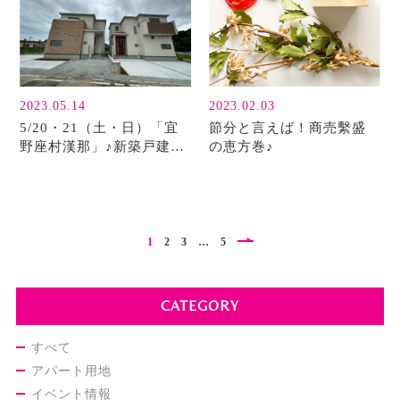
2023.05.14
2023.02.03
5/20・21（土・日）「宜
節分と言えば！商売繫盛
野座村漢那」♪新築戸建て
の恵方巻♪
オープンハウス開催しま
す！
1
2
3
…
5
CATEGORY
すべて
アパート用地
イベント情報