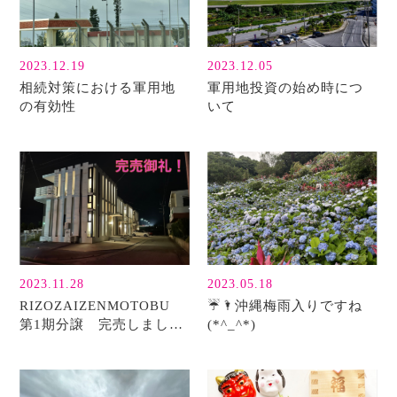
2023.12.19
2023.12.05
相続対策における軍用地
軍用地投資の始め時につ
の有効性
いて
2023.11.28
2023.05.18
RIZOZAIZENMOTOBU
☔🌂沖縄梅雨入りですね
第1期分譲 完売しまし
(*^_^*)
た！