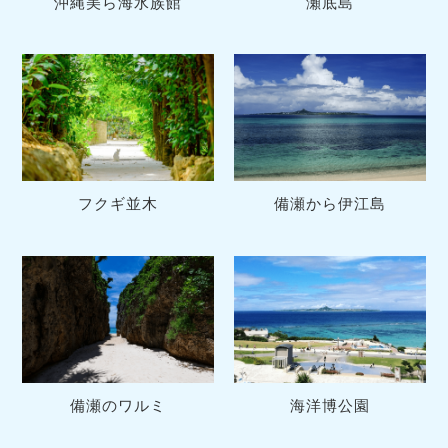
沖縄美ら海水族館
瀬底島
フクギ並木
備瀬から伊江島
備瀬のワルミ
海洋博公園