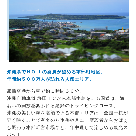
沖縄県でＮＯ.１の発展が望める本部町地区。
年間約５００万人が訪れる人気エリア。
那覇空港から車で約１時間３０分。
沖縄自動車道 許田ＩＣから本部半島を走る国道は、海
沿いの開放感あふれる絶好のドライビングコース。
沖縄の美しい海を堪能できる本部エリアは、全国一桜が
早く咲くことで有名の八重岳や月に一度若者からおばぁ
も賑わう本部町営市場など、年中通して楽しめる観光ス
ポット。