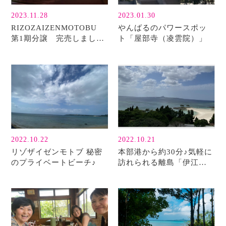
2023.11.28
2023.01.30
RIZOZAIZENMOTOBU
やんばるのパワースポッ
第1期分譲 完売しまし
ト「屋部寺（凌雲院）」
た！
2022.10.22
2022.10.21
リゾザイゼンモトブ 秘密
本部港から約30分♪気軽に
のプライベートビーチ♪
訪れられる離島「伊江
島」