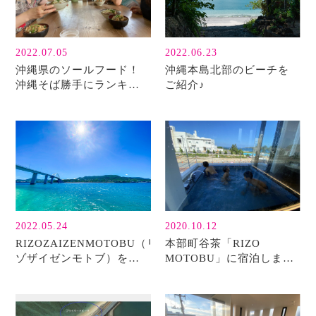
2022.07.05
2022.06.23
沖縄県のソールフード！
沖縄本島北部のビーチを
沖縄そば勝手にランキン
ご紹介♪
グ♪♪
2022.05.24
2020.10.12
RIZOZAIZENMOTOBU（リ
本部町谷茶「RIZO
ゾザイゼンモトブ）を満
MOTOBU」に宿泊しまし
喫♪本部町ってどんなとこ
た♪
ろ？