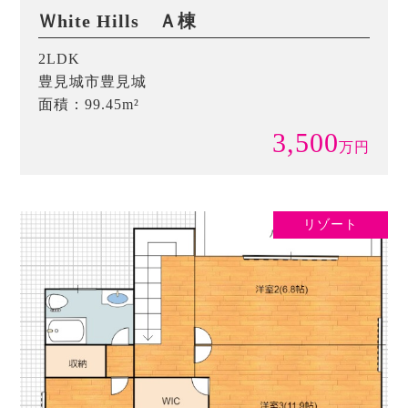
Ｗhite Hills Ａ棟
2LDK
豊見城市豊見城
面積：99.45m²
3,500
万
円
リゾート