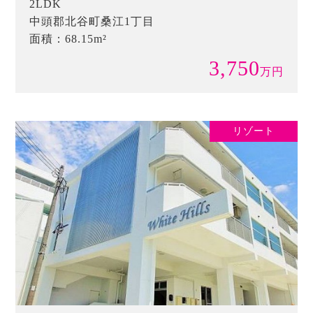
2LDK
中頭郡北谷町桑江1丁目
面積：68.15m²
3,750
万
円
リゾート