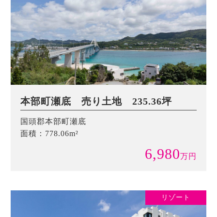
本部町瀬底 売り土地 235.36坪
国頭郡本部町瀬底
面積：778.06m²
6,980
万
円
リゾート