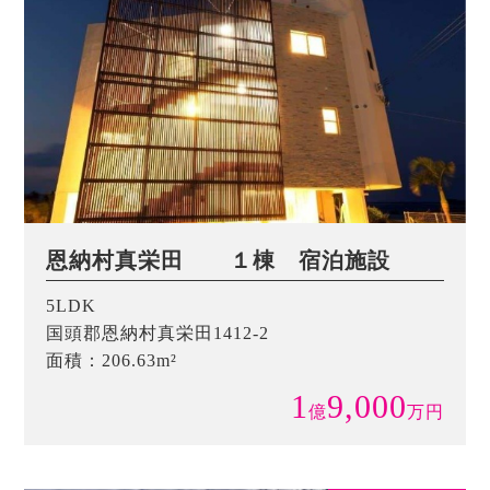
恩納村真栄田 １棟 宿泊施設
5LDK
国頭郡恩納村真栄田1412-2
面積：206.63m²
1
9,000
億
万
円