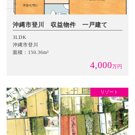
沖縄市登川 収益物件 一戸建て
3LDK
沖縄市登川
面積：150.36m²
4,000
万
円
リゾート