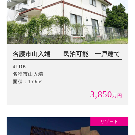
名護市山入端 民泊可能 一戸建て
4LDK
名護市山入端
面積：159m²
3,850
万
円
リゾート