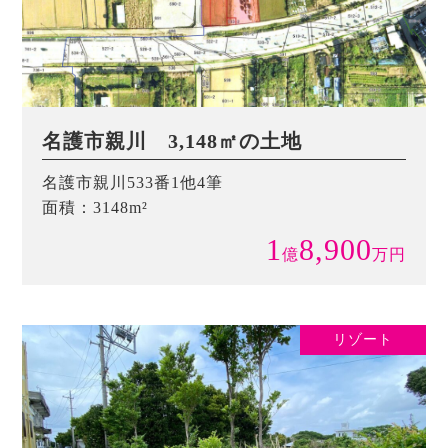
名護市親川 3,148㎡の土地
名護市親川533番1他4筆
面積：3148m²
1
8,900
億
万
円
リゾート