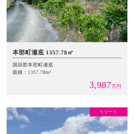
本部町瀬底 1357.78㎡
国頭郡本部町瀬底
面積：1357.78m²
3,987
万
円
リゾート