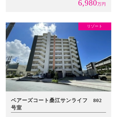
6,980
万
円
リゾート
ベアーズコート桑江サンライフ 802
号室