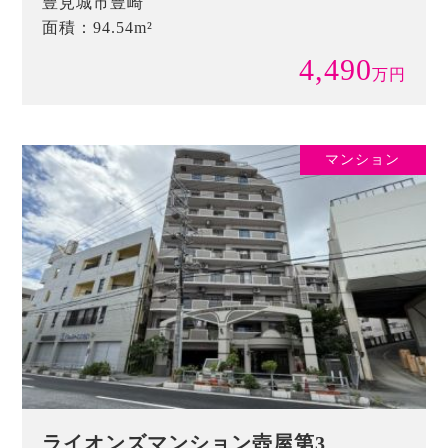
豊見城市豊崎
面積：94.54m²
4,490
万
円
マンション
ライオンズマンション壺屋第3