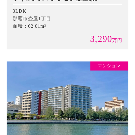
3LDK
那覇市壺屋1丁目
面積：62.01m²
3,290
万
円
マンション