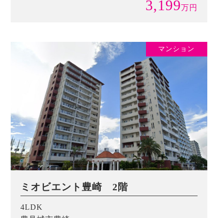
3,199
万
円
マンション
ミオビエント豊崎 2階
4LDK