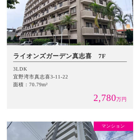
ライオンズガーデン真志喜 7F
3LDK
宜野湾市真志喜3-11-22
面積：70.79m²
2,780
万
円
マンション