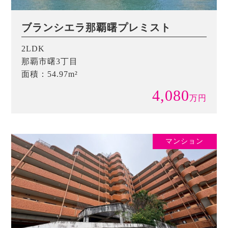
ブランシエラ那覇曙プレミスト
2LDK
那覇市曙3丁目
面積：54.97m²
4,080
万
円
マンション