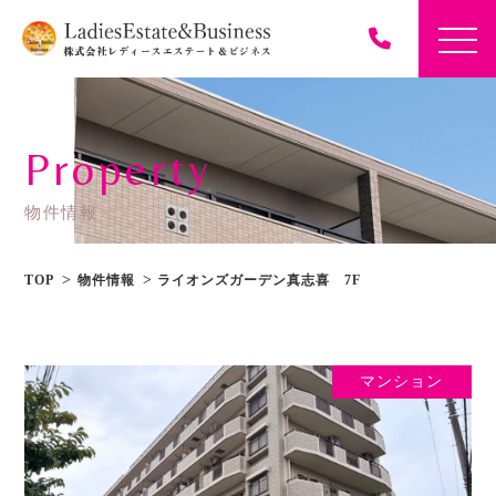
Property
物件情報
TOP
物件情報
ライオンズガーデン真志喜 7F
マンション