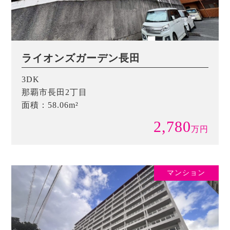
ライオンズガーデン長田
3DK
那覇市長田2丁目
面積：58.06m²
2,780
万
円
マンション