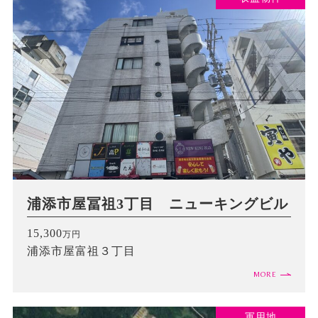
浦添市屋冨祖3丁目 ニューキングビル
15,300
万円
浦添市屋富祖３丁目
MORE
軍用地