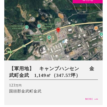
【軍用地】 キャンプハンセン 金
武町金武 1,149㎡（347.57坪）
123
万円
国頭郡金武町金武
MORE