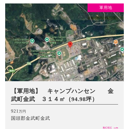
軍用地
【軍用地】 キャンプハンセン 金
武町金武 ３１４㎡（94.98坪）
921
万円
国頭郡金武町金武
MORE