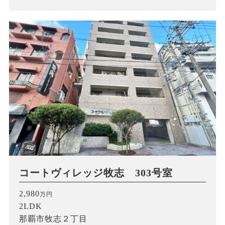
コートヴィレッジ牧志 303号室
2,980
万円
2LDK
那覇市牧志２丁目