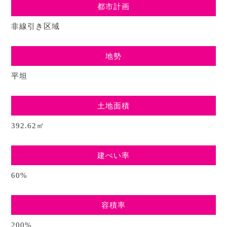
都市計画
非線引き区域
地勢
平坦
土地面積
392.62㎡
建ぺい率
60%
容積率
200%