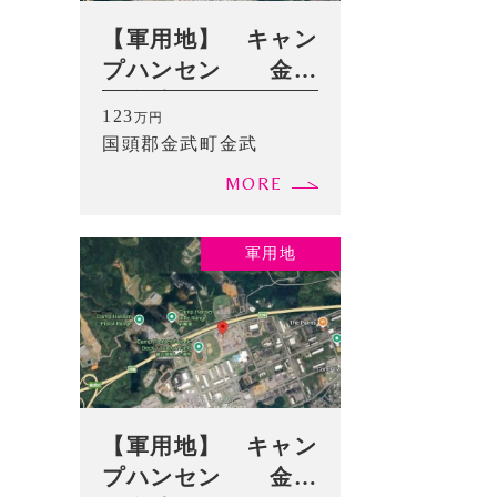
【軍用地】 キャン
プハンセン 金武
町金武 1,149㎡
123
万円
（347.57坪）
国頭郡金武町金武
MORE
軍用地
【軍用地】 キャン
プハンセン 金武