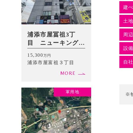
建
土
浦添市屋冨祖3丁
周
目 ニューキングビ
設
ル
15,300
万円
自
浦添市屋富祖３丁目
MORE
軍用地
※