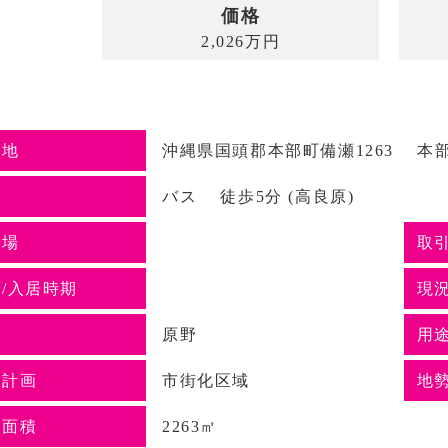
価格
2,026
万
円
在地
沖縄県国頭郡本部町備瀬1263 本部
通
バス 徒歩5分 (高良原)
車場
取
/入居時期
現
目
原野
用
市計画
市街化区域
地
地面積
2263㎡