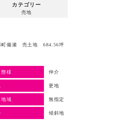
カテゴリー
売地
町備瀬 売土地 684.56坪
引態様
仲介
況
更地
途地域
無指定
勢
傾斜地