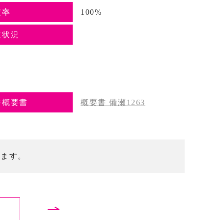
積率
100%
道状況
件概要書
概要書 備瀬1263
します。