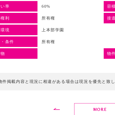
ぺい率
60%
容
地権利
所有権
接
辺環境
上本部学園
備・条件
所有権
社物
物
物件掲載内容と現況に相違がある場合は現況を優先と致
MORE