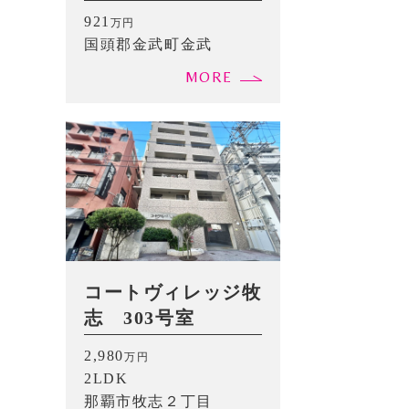
町金武 ３１４㎡
921
万円
（94.98坪）
国頭郡金武町金武
MORE
コートヴィレッジ牧
志 303号室
2,980
万円
2LDK
那覇市牧志２丁目