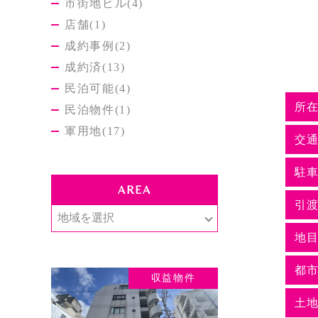
市街地ビル(4)
店舗(1)
成約事例(2)
成約済(13)
民泊可能(4)
所
民泊物件(1)
軍用地(17)
交
駐
AREA
引渡
地
都
収益物件
土