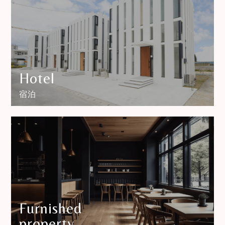
Hotel
宿泊
Furnished
property