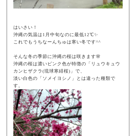
はいさい！
沖縄の気温は1月中旬なのに最低12℃✨
これでもうちなーんちゅは寒い冬です^^
そんな冬の季節に沖縄の桜は咲きます🌸
沖縄の桜は濃いピンク色が特徴の「リュウキュウ
カンヒザクラ(琉球寒緋桜)」で、
淡い白色の「ソメイヨシノ」とは違った種類で
す。