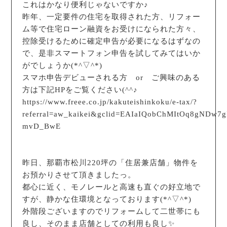
これはかなり便利じゃないですか♪
昨年、一定要件の住宅を取得された方、リフォー
ム等で住宅ローン融資をお受けになられた方々、
控除受けるために確定申告が必要になるはずなの
で、是非スマートフォン申告を試してみてはいか
がでしょうか(*^▽^*)
スマホ申告デビューされる方 or ご興味のある
方は下記HPをご覧ください(^^♪
https://www.freee.co.jp/kakuteishinkoku/e-tax/?
referral=aw_kaikei&gclid=EAIaIQobChMItOq8gND
mvD_BwE
昨日、那覇市松川220坪の「住居兼店舗」物件を
お預かりさせて頂きましたっ。
都心に近く、モノレールと高速も直ぐの好立地で
すが、静かな住環境となっております(*^▽^*)
外階段ございますのでリフォームして二世帯にも
良し、そのまま店舗としての利用も良し✨