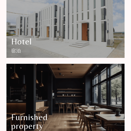
Hotel
宿泊
Furnished
property