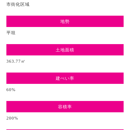
市街化区域
地勢
平坦
土地面積
363.77㎡
建ぺい率
60%
容積率
200%