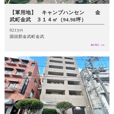
【軍用地】 キャンプハンセン 金
武町金武 ３１４㎡（94.98坪）
921
万円
国頭郡金武町金武
MORE