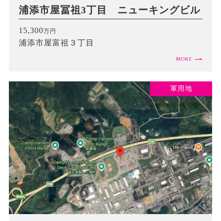
浦添市屋冨祖3丁目 ニューキングビル
15,300
万円
浦添市屋富祖３丁目
MORE
軍用地