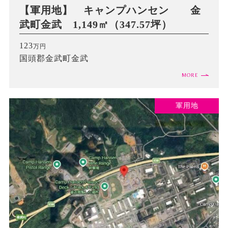
【軍用地】 キャンプハンセン 金
武町金武 1,149㎡（347.57坪）
123
万円
国頭郡金武町金武
MORE
軍用地