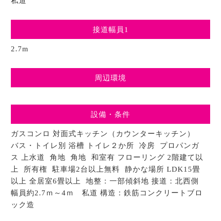
私道
接道幅員1
2.7m
周辺環境
設備・条件
ガスコンロ 対面式キッチン（カウンターキッチン）
バス・トイレ別 浴槽 トイレ２か所 冷房 プロパンガ
ス 上水道 角地 角地 和室有 フローリング 2階建て以
上 所有権 駐車場2台以上無料 静かな場所 LDK15畳
以上 全居室6畳以上 地整：一部傾斜地 接道：北西側
幅員約2.7ｍ～4ｍ 私道 構造：鉄筋コンクリートブロ
ック造