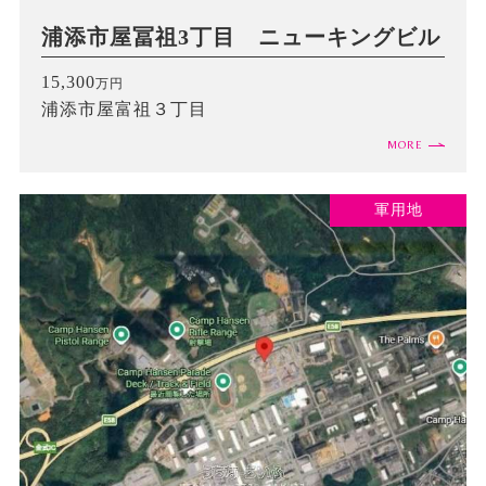
浦添市屋冨祖3丁目 ニューキングビル
15,300
万円
浦添市屋富祖３丁目
MORE
軍用地