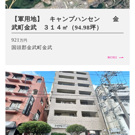
【軍用地】 キャンプハンセン 金
武町金武 ３１４㎡（94.98坪）
921
万円
国頭郡金武町金武
MORE