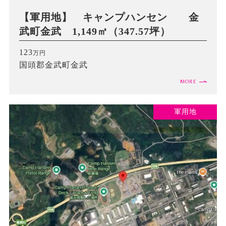
【軍用地】 キャンプハンセン 金
武町金武 1,149㎡（347.57坪）
123
万円
国頭郡金武町金武
MORE
軍用地