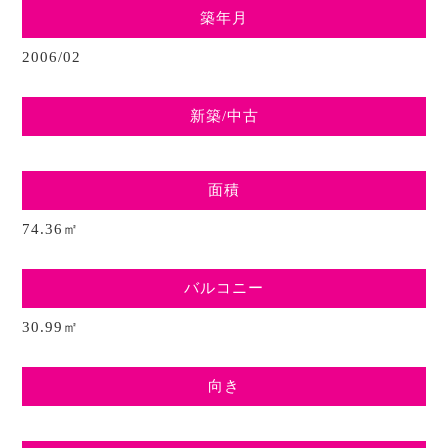
築年月
2006/02
新築/中古
面積
74.36㎡
バルコニー
30.99㎡
向き