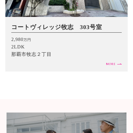
コートヴィレッジ牧志 303号室
2,980
万円
2LDK
那覇市牧志２丁目
MORE